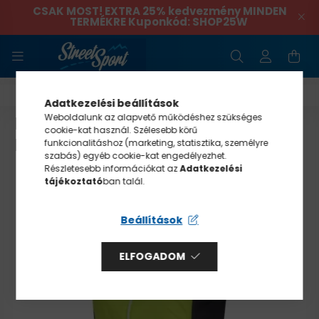
CSAK MOST! EXTRA 25% kedvezmény MINDEN
TERMÉKRE Kuponkód: SHOP25W
Mellény
Adatkezelési beállítások
REGATTA HALTON B/W VI FÉRFI
Weboldalunk az alapvető működéshez szükséges
cookie-kat használ. Szélesebb körű
MELLÉNY ZÖLD
funkcionalitáshoz (marketing, statisztika, személyre
szabás) egyéb cookie-kat engedélyezhet.
Részletesebb információkat az
Adatkezelési
tájékoztató
ban talál.
Beállítások
ELFOGADOM