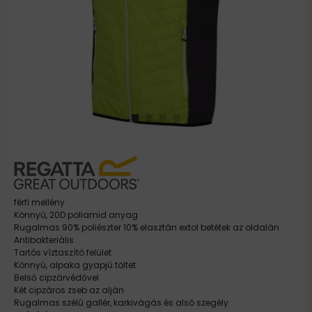
férfi mellény
Könnyû, 20D poliamid anyag
Rugalmas 90% poliészter 10% elasztán extol betétek az oldalán
Antibakteriális
Tartós víztaszító felület
Könnyû, alpaka gyapjú töltet
Belső cipzárvédővel
Két cipzáros zseb az alján
Rugalmas szélû gallér, karkivágás és alsó szegély