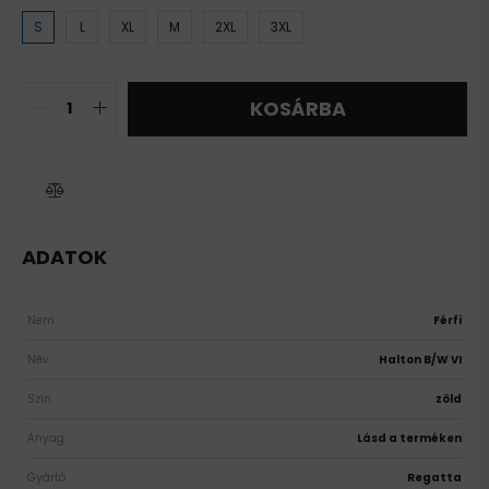
S
L
XL
M
2XL
3XL
KOSÁRBA
ADATOK
Nem
Férfi
Név
Halton B/W VI
Szín
zöld
Anyag
Lásd a terméken
Gyártó
Regatta