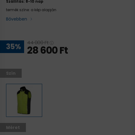
Szállítás: 8-10 nap
termék színe: a kép alapján
Bővebben
44 000
Ft
35
28 600
Ft
Szín
Méret